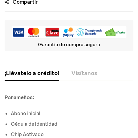
Compartir
Garantía de compra segura
¡Llévatelo a crédito!
Visítanos
Panameños:
¡Dale click y descubre nuestras sucursales!
Abono inicial
Cédula de Identidad
Chip Activado