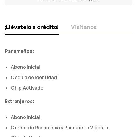
¡Llévatelo a crédito!
Visítanos
Panameños:
¡Dale click y descubre nuestras sucursales!
Abono inicial
Cédula de Identidad
Chip Activado
Extranjeros:
Abono inicial
Carnet de Residencia y Pasaporte Vigente