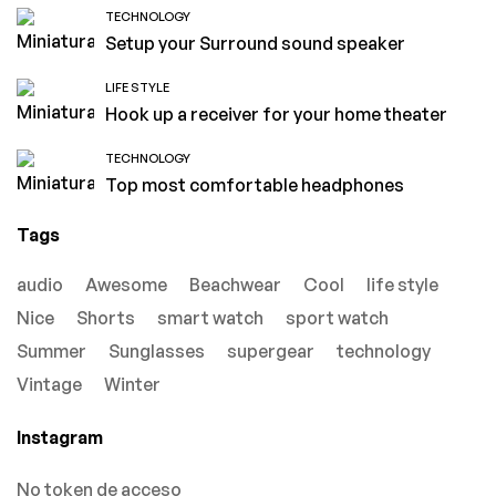
TECHNOLOGY
Setup your Surround sound speaker
LIFE STYLE
Hook up a receiver for your home theater
TECHNOLOGY
Top most comfortable headphones
Tags
audio
Awesome
Beachwear
Cool
life style
Nice
Shorts
smart watch
sport watch
Summer
Sunglasses
supergear
technology
Vintage
Winter
Instagram
No token de acceso